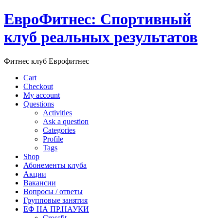
ЕвроФитнес: Спортивный
клуб реальных результатов
Фитнес клуб Еврофитнес
Cart
Checkout
My account
Questions
Activities
Ask a question
Categories
Profile
Tags
Shop
Абонементы клуба
Акции
Вакансии
Вопросы / ответы
Групповые занятия
ЕФ НА ПР.НАУКИ
Crossfit