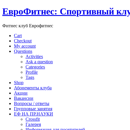
ЕвроФитнес: Спортивный клу
Фитнес клуб Еврофитнес
Cart
Checkout
My account
Questions
Activities
Ask a question
Categories
Profile
Tags
Shop
Абонементы клуба
Акции
Вакансии
Вопросы / ответы
Групповые занятия
ЕФ НА ПР.НАУКИ
Crossfit
Галерея
Информация для посетителей