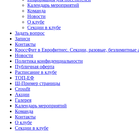
Календарь мероприятий
Команда
Новости
О клубе
Секции в клубе
Задать вопрос
Записи
Контакты
КроссФит в Еврофитнес. Секции, разовые, безлимитные
Новости
Политика конфиденциальности
Публичная оферта
Расписание в клубе
ТОП-ЕФ
Ш-Пример страницы
Crossfit
Акции
Галерея
Календарь мероприятий
Команда
Контакты
О клубе
Секции в клубе