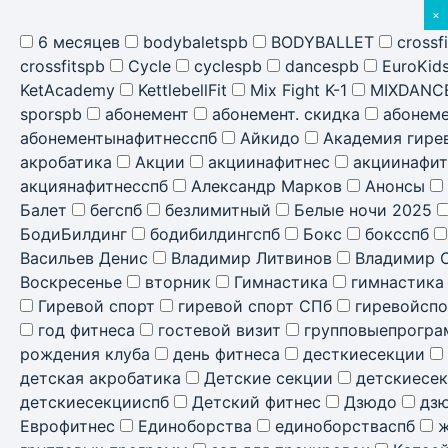
×
6 месяцев
bodybaletspb
BODYBALLET
crossf
crossfitspb
Cycle
cyclespb
dancespb
EuroKid
KetAcademy
KettlebellFit
Mix Fight K-1
MIXDANC
sporspb
абонемент
абонемент. скидка
абонем
абонементынафитнесспб
Айкидо
Академия гире
акробатика
Акции
акциинафитнес
акциинафит
акциянафитнесспб
Александр Марков
Анонсы
Балет
бегспб
безлимитный
Белые ночи 2025
БодиБилдинг
бодибилдингспб
Бокс
боксспб
Васильев Денис
Владимир Литвинов
Владимир 
Воскресенье
вторник
Гимнастика
гимнастика
Гиревой спорт
гиревой спорт СПб
гиревойспо
год фитнеса
гостевой визит
групповыепрогр
рождения клуба
день фитнеса
десткиесекции
детская акробатика
Детские секции
детскиесе
детскиесекцииспб
Детский фитнес
Дзюдо
дзю
Еврофитнес
Единоборства
единоборстваспб
ж