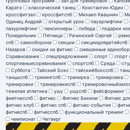
групповых программ
зал для тренировок
Капоэ
Каратэ
классический танец
Константин Юдин
кроссфитзал
кроссфитспб
Михаил Квашнин
М
Одинец Андрей
открытый урок
пауэрлифтинг
паэурлифтинг
пенсионеры
победа
подарки но
Понедельник
Пятница
Рачинский Сергей
ремо
спб
самооборона
секции
секциидлядетейспб
Назаров
скидки на фитнес
смешанные единобор
Соревнования
спецпредложения
спорт
спорт 
спортивныесоревнования
спортспб
Среда
сту
Суббота
Тайский Бокс
тайскийбоксспб
тан
танцыспб
тренингспб
тренирка
тренировка
тренировки
тренировкиспб
тренировочныйзалс
тяжелая атлетика
ушу
ушуспб
фейсформинг
фиитнесспб
фитнес
Фитнес Бикини
Фитнес дл
фитнес клуб
фитнес спб
фитнес-события
фитн
фитнеспб
фитнесспб
функциональный тренинг
чемпионат
Четверг