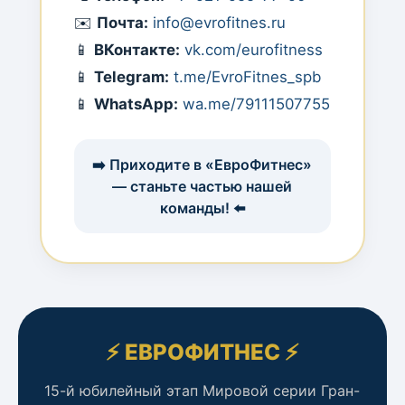
✉️
Почта:
info@evrofitnes.ru
📱
ВКонтакте:
vk.com/eurofitness
📱
Telegram:
t.me/EvroFitnes_spb
📱
WhatsApp:
wa.me/79111507755
➡️ Приходите в «ЕвроФитнес»
— станьте частью нашей
команды! ⬅️
⚡ ЕВРОФИТНЕС ⚡
15-й юбилейный этап Мировой серии Гран-