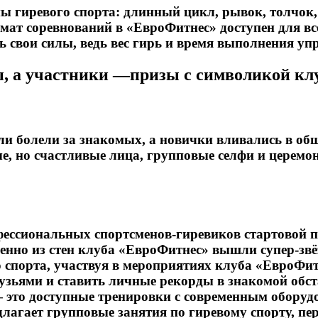
 гиревого спорта: длинный цикл, рывок, толчок
т соревнований в «ЕвроФитнес» доступен для всех:
свои силы, ведь вес гирь и время выполнения уп
, а участники —призы с символикой клу
ели болели за знакомых, а новички вливались в о
ые, но счастливые лица, групповые селфи и церем
фессиональных спортсменов-гиревиков стартовой 
менно из стен клуба «ЕвроФитнес» вышли супер-зв
спорта, участвуя в мероприятиях клуба «ЕвроФит
друзьями и ставить личные рекорды в знакомой о
— это доступные тренировки с современным оборуд
лагает групповые занятия по гиревому спорту, п