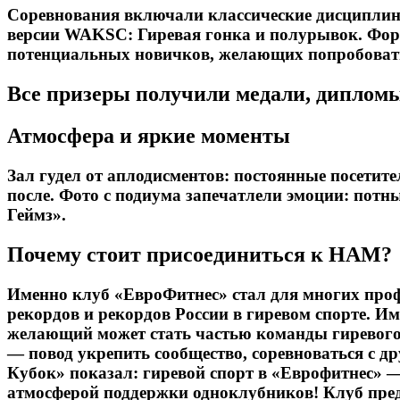
Соревнования включали классические дисциплины
версии WAKSC: Гиревая гонка и полурывок. Форма
потенциальных новичков, желающих попробовать 
Все призеры получили медали, дипломы
Атмосфера и яркие моменты
Зал гудел от аплодисментов: постоянные посетит
после. Фото с подиума запечатлели эмоции: потн
Геймз».
Почему стоит присоединиться к НАМ?
Именно клуб «ЕвроФитнес» стал для многих про
рекордов и рекордов России в гиревом спорте. И
желающий может стать частью команды гиревого 
— повод укрепить сообщество, соревноваться с 
Кубок» показал: гиревой спорт в «Еврофитнес» 
атмосферой поддержки одноклубников! Клуб пред