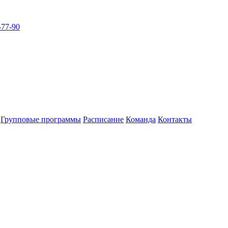
-77-90
Групповые программы
Расписание
Команда
Контакты