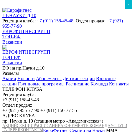
×
ПР.НАУКИ Д.10
Рецепция клуба:
+7 (911) 158-45-48
; Отдел продаж:
+7 (921)
955-77-90
ЕВРОФИТНЕСГРУПП
ТОП-ЕФ
Вакансии
ЕВРОФИТНЕСГРУПП
ТОП-ЕФ
Вакансии
ЕФ на пр.Науки д.10
Разделы
Акции
Новости
Абонементы
Детские секции
Взрослые
секции
Групповые программы
Расписание
Команда
Контакты
ТЕЛЕФОН КЛУБА
Рецепция клуба:
+7 (911) 158-45-48
Отдел продаж:
+7 (921) 955-77-90
+7 (911) 150-77-55
АДРЕС КЛУБА
пр. Науки д. 10 (станция метро «Академическая»)
АКЦИИ
СЕКЦИИ
РАСПИСАНИЕ
АБОНЕМЕНТЫ
КОМАНДА
УСЛУГИ
ГАЛЕРЕЯ
КОНТАКТЫ
ЕвроФитнес
Секции на Науки
ММА