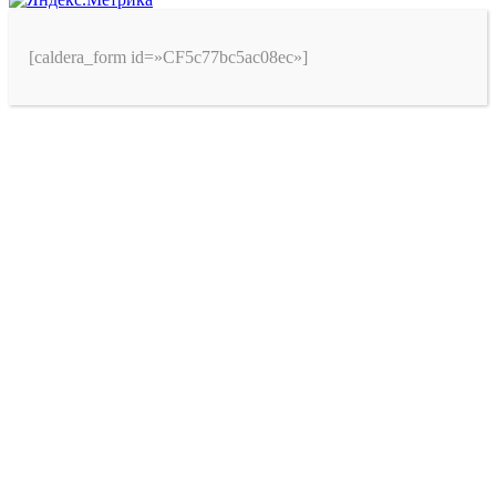
[caldera_form id=»CF5c77bc5ac08ec»]