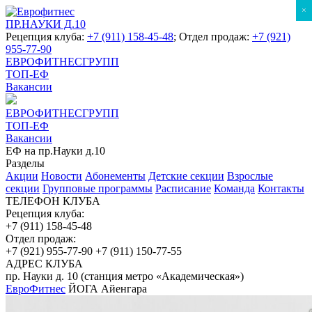
×
ПР.НАУКИ Д.10
Рецепция клуба:
+7 (911) 158-45-48
; Отдел продаж:
+7 (921)
955-77-90
ЕВРОФИТНЕСГРУПП
ТОП-ЕФ
Вакансии
ЕВРОФИТНЕСГРУПП
ТОП-ЕФ
Вакансии
ЕФ на пр.Науки д.10
Разделы
Акции
Новости
Абонементы
Детские секции
Взрослые
секции
Групповые программы
Расписание
Команда
Контакты
ТЕЛЕФОН КЛУБА
Рецепция клуба:
+7 (911) 158-45-48
Отдел продаж:
+7 (921) 955-77-90
+7 (911) 150-77-55
АДРЕС КЛУБА
пр. Науки д. 10 (станция метро «Академическая»)
ЕвроФитнес
ЙОГА Айенгара