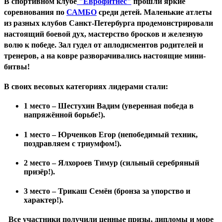
В спортивном клубе
"Еврофитнес"
прошли яркие
соревнования по
САМБО
среди детей. Маленькие атлеты
из разных клубов Санкт-Петербурга продемонстрировали
настоящий боевой дух, мастерство бросков и железную
волю к победе. Зал гудел от аплодисментов родителей и
тренеров, а на ковре разворачивались настоящие мини-
битвы!
В своих весовых категориях лидерами стали:
1 место
– Шестухин Вадим (уверенная победа в
напряжённой борьбе!).
1 место
– Юрченков Егор (непобедимый техник,
поздравляем с триумфом!).
2 место
– Ялхороев Тимур (сильный серебряный
призёр!).
3 место
– Трикаш Семён (бронза за упорство и
характер!).
Все участники получили ценные призы, дипломы и море