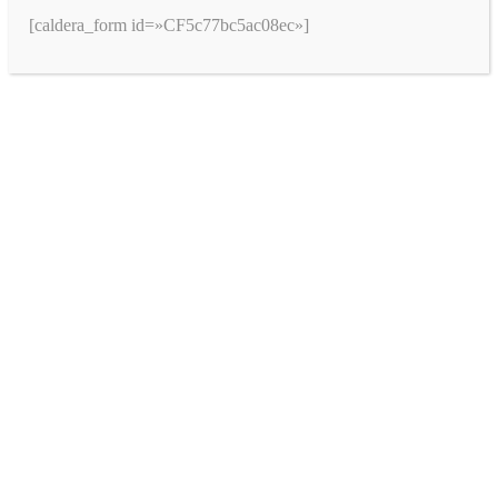
[caldera_form id=»CF5c77bc5ac08ec»]