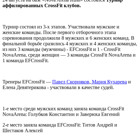
аффилированных CrossFit клубов.
Турнир состоял из 3-х этапов. Участвовали мужские и
женские команды. После первого отборочного этапа
соревнования продолжили 8 мужских и 6 женских команд. В
финальной борьбе сразились 4 мужских и 4 женских команды,
из них 3 команды (мужчины) - EFCrossFit и 1 - CrossFit
NovaArena, среди женщин — 3 команды CrossFit NovaArena и
1 команда EFCrossFit.
Тренеры EFCrossFit —
Павел Скорняков
,
Мария Кухарева
и
Елена Девятерикова - участвовали в качестве судей.
1-е место среди мужских команд заняла команда CrossFit
NovaArena: Голубков Константин и Заверюха Евгений
2-е место заняла команда EFCrossFit: Титов Андрей и
Шестаков Алексей