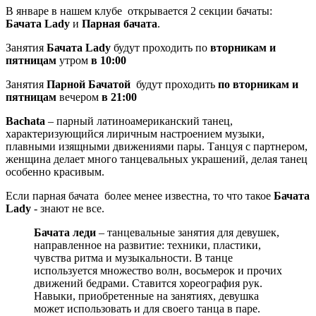
В январе в нашем клубе открывается 2 секции бачаты:
Бачата Lady
и
Парная бачата
.
Занятия
Бачата Lady
будут проходить по
вторникам и
пятницам
утром
в 10:00
Занятия
Парной Бачатой
будут проходить
по вторникам и
пятницам
вечером
в 21:00
Bachata
– парный латиноамериканский танец,
характеризующийся лиричным настроением музыки,
плавными изящными движениями пары. Танцуя с партнером,
женщина делает много танцевальных украшений, делая танец
особенно красивым.
Если парная бачата более менее известна, то что такое
Бачата
Lady
- знают не все.
Бачата леди
– танцевальные занятия для девушек,
направленное на развитие: техники, пластики,
чувства ритма и музыкальности. В танце
используется множество волн, восьмерок и прочих
движений бедрами. Ставится хореография рук.
Навыки, приобретенные на занятиях, девушка
может использовать и для своего танца в паре.