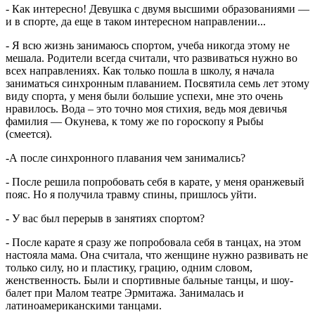
- Как интересно! Девушка с двумя высшими образованиями ―
и в спорте, да еще в таком интересном направлении...
- Я всю жизнь занимаюсь спортом, учеба никогда этому не
мешала. Родители всегда считали, что развиваться нужно во
всех направлениях. Как только пошла в школу, я начала
заниматься синхронным плаванием. Посвятила семь лет этому
виду спорта, у меня были большие успехи, мне это очень
нравилось. Вода – это точно моя стихия, ведь моя девичья
фамилия ― Окунева, к тому же по гороскопу я Рыбы
(смеется).
-А после синхронного плавания чем занимались?
- После решила попробовать себя в карате, у меня оранжевый
пояс. Но я получила травму спины, пришлось уйти.
- У вас был перерыв в занятиях спортом?
- После карате я сразу же попробовала себя в танцах, на этом
настояла мама. Она считала, что женщине нужно развивать не
только силу, но и пластику, грацию, одним словом,
женственность. Были и спортивные бальные танцы, и шоу-
балет при Малом театре Эрмитажа. Занималась и
латиноамериканскими танцами.