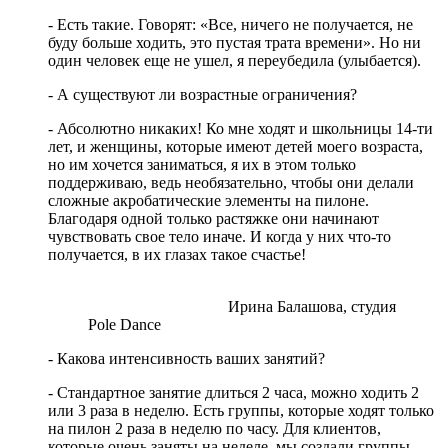
- Есть такие. Говорят: «Все, ничего не получается, не
буду больше ходить, это пустая трата времени». Но ни
один человек еще не ушел, я переубедила (улыбается).
- А существуют ли возрастные ограничения?
- Абсолютно никаких! Ко мне ходят и школьницы 14-ти
лет, и женщины, которые имеют детей моего возраста,
но им хочется заниматься, я их в этом только
поддерживаю, ведь необязательно, чтобы они делали
сложные акробатические элементы на пилоне.
Благодаря одной только растяжке они начинают
чувствовать свое тело иначе. И когда у них что-то
получается, в их глазах такое счастье!
Ирина Балашова, студия
Pole Dance
- Какова интенсивность ваших занятий?
- Стандартное занятие длиться 2 часа, можно ходить 2
или 3 раза в неделю. Есть группы, которые ходят только
на пилон 2 раза в неделю по часу. Для клиентов,
которые очень заняты на неделе, мы создали группы