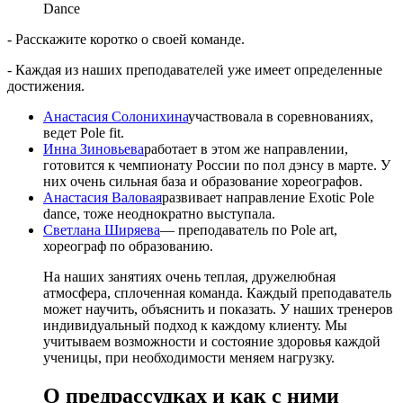
Dance
- Расскажите коротко о своей команде.
- Каждая из наших преподавателей уже имеет определенные
достижения.
Анастасия Солонихина
участвовала в соревнованиях,
ведет Pole fit.
Инна Зиновьева
работает в этом же направлении,
готовится к чемпионату России по пол дэнсу в марте. У
них очень сильная база и образование хореографов.
Анастасия Валовая
развивает направление Exotic Pole
dance, тоже неоднократно выступала.
Светлана Ширяева
― преподаватель по Pole art,
хореограф по образованию.
На наших занятиях очень теплая, дружелюбная
атмосфера, сплоченная команда. Каждый преподаватель
может научить, объяснить и показать. У наших тренеров
индивидуальный подход к каждому клиенту. Мы
учитываем возможности и состояние здоровья каждой
ученицы, при необходимости меняем нагрузку.
О предрассудках и как с ними