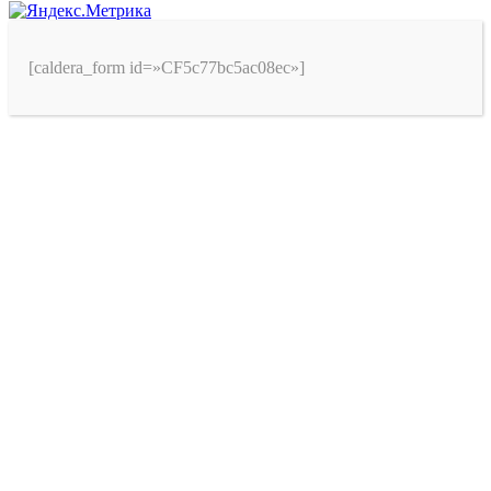
[caldera_form id=»CF5c77bc5ac08ec»]