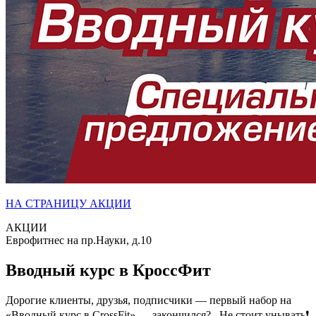
НА СТРАНИЦУ АКЦИИ
АКЦИИ
Еврофитнес на пр.Науки, д.10
Вводный курс в КроссФит
Дорогие клиенты, друзья, подписчики — первый набор на
«Вводный курс в CrossFit» — закончился? Не стоит унывать❗