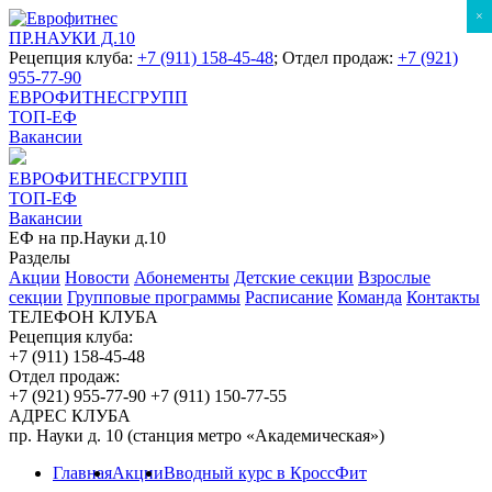
×
ПР.НАУКИ Д.10
Рецепция клуба:
+7 (911) 158-45-48
; Отдел продаж:
+7 (921)
955-77-90
ЕВРОФИТНЕСГРУПП
ТОП-ЕФ
Вакансии
ЕВРОФИТНЕСГРУПП
ТОП-ЕФ
Вакансии
ЕФ на пр.Науки д.10
Разделы
Акции
Новости
Абонементы
Детские секции
Взрослые
секции
Групповые программы
Расписание
Команда
Контакты
ТЕЛЕФОН КЛУБА
Рецепция клуба:
+7 (911) 158-45-48
Отдел продаж:
+7 (921) 955-77-90
+7 (911) 150-77-55
АДРЕС КЛУБА
пр. Науки д. 10 (станция метро «Академическая»)
Главная
Акции
Вводный курс в КроссФит