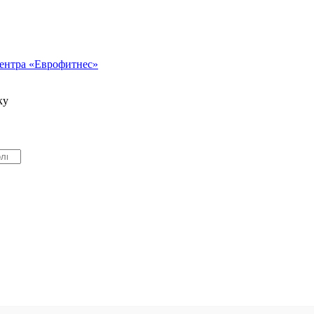
ентра «Еврофитнес»
ку