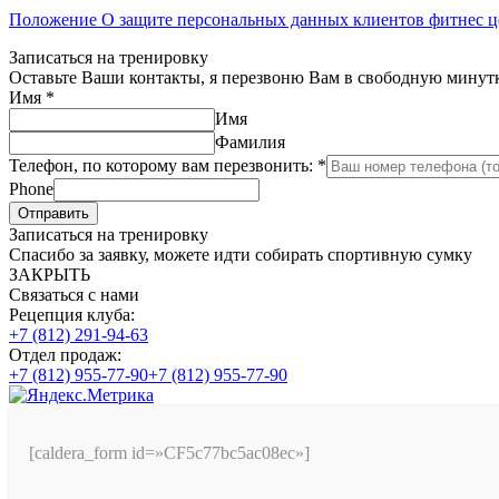
Положение О защите персональных данных клиентов фитнес ц
Записаться на тренировку
Оставьте Ваши контакты, я перезвоню Вам в свободную минут
Имя
*
Имя
Фамилия
Телефон, по которому вам перезвонить:
*
Phone
Отправить
Записаться на тренировку
Спасибо за заявку, можете идти собирать спортивную сумку
ЗАКРЫТЬ
Связаться с нами
Рецепция клуба:
+7 (812) 291-94-63
Отдел продаж:
+7 (812) 955-77-90
+7 (812) 955-77-90
[caldera_form id=»CF5c77bc5ac08ec»]