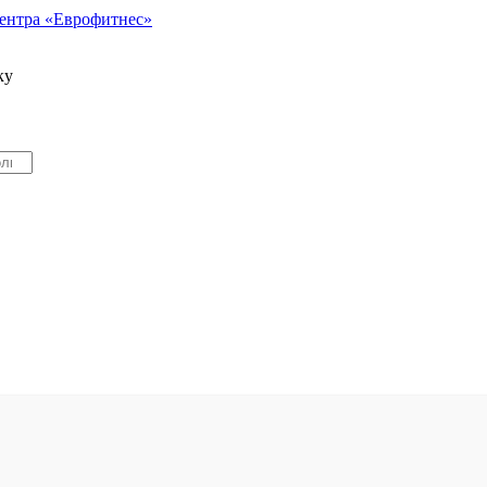
ентра «Еврофитнес»
ку