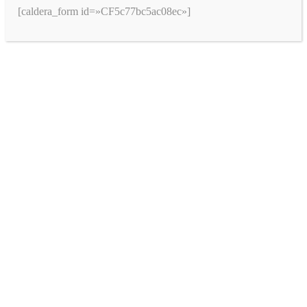
[caldera_form id=»CF5c77bc5ac08ec»]