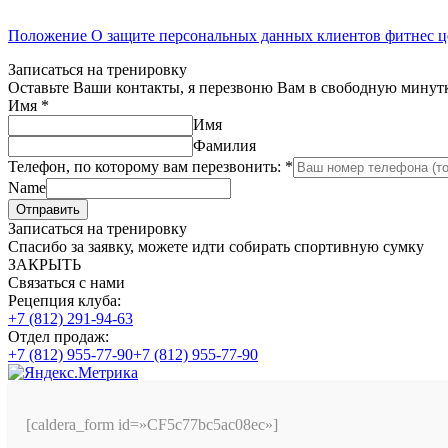
Положение О защите персональных данных клиентов фитнес ц
Записаться на тренировку
Оставьте Ваши контакты, я перезвоню Вам в свободную минут
Имя
*
Имя
Фамилия
Телефон, по которому вам перезвонить:
*
Name
Отправить
Записаться на тренировку
Спасибо за заявку, можете идти собирать спортивную сумку
ЗАКРЫТЬ
Связаться с нами
Рецепция клуба:
+7 (812) 291-94-63
Отдел продаж:
+7 (812) 955-77-90
+7 (812) 955-77-90
[caldera_form id=»CF5c77bc5ac08ec»]