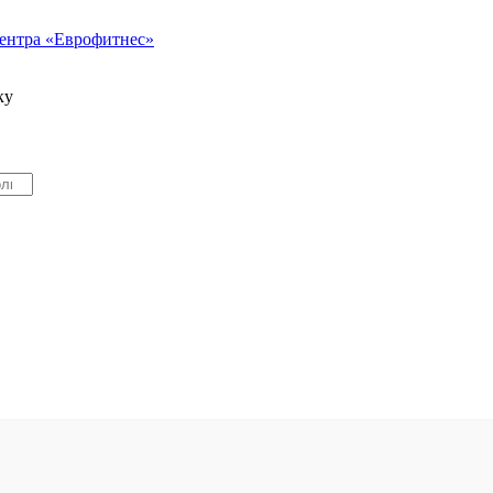
ентра «Еврофитнес»
ку