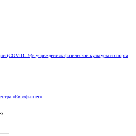
ии (COVID-19)в учреждениях физической культуры и спорта
ентра «Еврофитнес»
ку