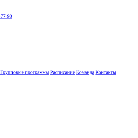
-77-90
Групповые программы
Расписание
Команда
Контакты