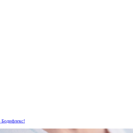
о Бодифлекс!