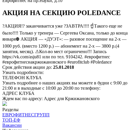
Еврофитнес на пр.Науки, д.10
АКЦИЯ НА СЕКЦИЮ POLEDANCE
?АКЦИЯ!? заканчивается уже ?ЗАВТРА!!!! ☝Такого еще не
было!!!! Только у тренера — Сергеева Оксана, только до конца
января⛔ АКЦИЯ — «ДУЭТ»: — разовое посещение на 2-х —
1000 руб. (вместо 1200 р.) — абонемент на 2-х — 3800 р.(4
занятия, месяц). ⚠Кол-во мест ограничено!!! Запись
https://vk.com/asju81 или по тел. 9104242. #еврофитнес
#еврофитнеснакржижановского #eurofitclub #Poledance
Срок действия акции до:
25.01.2018
Узнать подробности:
ТЕЛЕФОН КЛУБА
Узнать подробнее о наших акциях вы можете в будни с 9:00 до
21:00 и в выходные с 10:00 до 20:00 по телефону:
АДРЕС КЛУБА
Ждем вас по адресу: Адрес для Кржижановского
Разделы
ЕВРОФИТНЕСГРУПП
ТОП-ЕФ
Вакансии